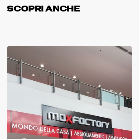
Scopri altre news
SCOPRI ANCHE