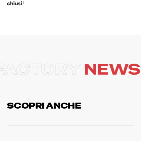
chiusi
!
ACTORY
NEWS
Scopri altre news
SCOPRI ANCHE