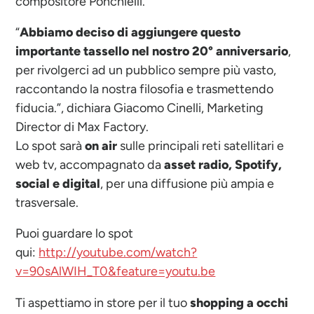
compositore Ponchielli.
“
Abbiamo deciso di aggiungere questo
importante tassello nel nostro
20°
anniversario
,
per rivolgerci ad un pubblico sempre più vasto,
raccontando la nostra filosofia e trasmettendo
fiducia.”, dichiara Giacomo Cinelli, Marketing
Director di Max Factory.
Lo spot sarà
on air
sulle principali reti satellitari e
web tv, accompagnato da
asset
radio, Spotify,
social e
digital
, per una diffusione più ampia e
trasversale.
Puoi guardare lo spot
qui:
http://youtube.com/watch?
v=90sAlWIH_T0&feature=youtu.be
Ti aspettiamo in store per il tuo
shopping a occhi